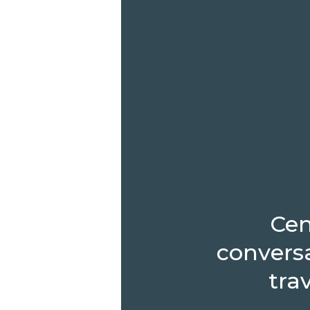
Cen
conversa
tra