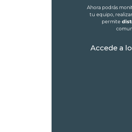
Ahora podrás monit
tu equipo, realiza
permite
dis
comuni
Accede a lo